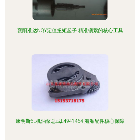
襄阳准达NQY定值扭矩起子 精准锁紧的核心工具
康明斯6L机油泵总成L4941464 船舶配件核心保障