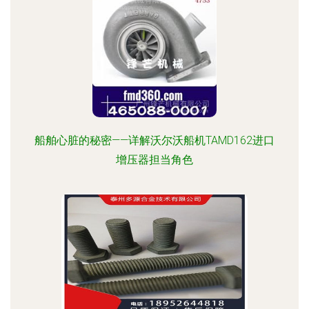
船舶心脏的秘密——详解沃尔沃船机TAMD162进口
增压器担当角色