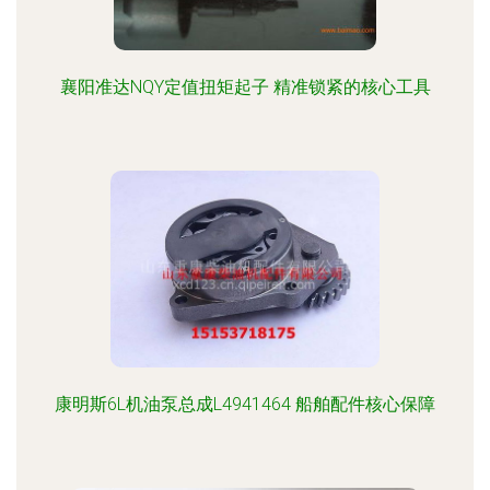
襄阳准达NQY定值扭矩起子 精准锁紧的核心工具
康明斯6L机油泵总成L4941464 船舶配件核心保障