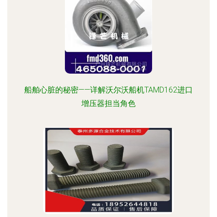
船舶心脏的秘密——详解沃尔沃船机TAMD162进口
增压器担当角色